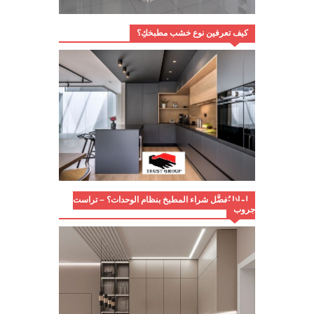
كيف تعرفين نوع خشب مطبخكِ؟
لماذا يُفضَّل شراء المطبخ بنظام الوحدات؟ – تراست
جروب