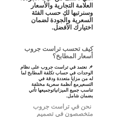
العلامة التجارية والأسعار
والدريسنج روم
وسنرتبها لكِ حسب الفئة
مطابخ HPL لامع / شركة تراست جروب
السعرية والجودة لضمان
اختيارك الأفضل.
للمطابخ والدريسنج روم تقدم أفضل
الخامات
كيف تحسب تراست جروب
مطبخ خشب اكريليك / تصميم فاخر يجمع
أسعار المطابخ؟
بين الجمال والمتانة
📌 نعتمد في تراست جروب على نظام
سعر مطبخ اكريليك / أفضل قيمة مع شركة
الوحدات في حساب تكلفة المطابخ لما
له من مزايا متعددة ودقة في
تراست جروب للمطابخ والدريسنج روم
التسعيرمع أنظمة سعرية مختلفة
تناسب جميع الميزانياتوجميعها تأتي
مطبخ اكريليك بيج / أناقة هادئة تناسب كل
بضمان شامل.
منزل من شركة تراست جروب للمطابخ
نحن في تراست جروب
متخصصون في تصميم
والدريسنج روم