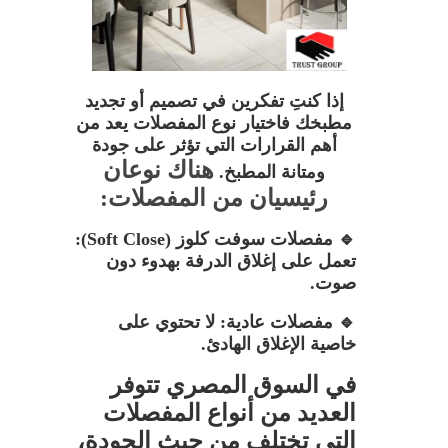
التصميمات
ألوان مطابخ يوفي لاك / اختيارات عصرية
من شركة تراست جروب للمطابخ
إذا كنتِ تفكرين في تصميم أو تجديد
مطبخك فاختيار نوع المفصلات يعد من
والدريسنج روم
أهم القرارات التي تؤثر على جودة
هناك نوعان
ومتانة المطبخ.
أسعار مطابخ يوفي لاك / أفضل قيمة مع
رئيسيان من المفصلات:
شركة تراست جروب للمطابخ والدريسنج
🔹 مفصلات سوفت كلوز (Soft Close):
تعمل على إغلاق الدرفة بهدوء دون
روم
صوت.
مطابخ خشب HPL / جودة وأناقة تناسب
🔹 مفصلات عادية: لا تحتوي على
خاصية الإغلاق الهادئ.
كل منزل
في السوق المصري تتوفر
مطابخ خشب PVC / تصميمات عملية تدوم
العديد من أنواع المفصلات
مع شركة تراست جروب للمطابخ
التي تختلف من حيث الجودة،