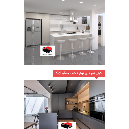
كيف تعرفين نوع خشب مطبخكِ؟