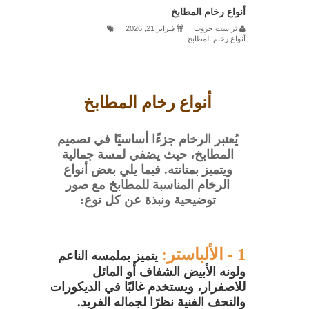
أنواع رخام المطابخ
تصميم
تراست جروب
فبراير 21, 2026
أنواع رخام المطابخ
مطبخ خشب / تصميمات فاخرة مع شركة
تراست جروب للمطابخ والدريسنج روم
أنواع رخام المطابخ
مطبخ مودرن / شركة تراست جروب
يُعتبر الرخام جزءًا أساسيًا في تصميم
للمطابخ والدريسنج روم تقدم أحدث
المطابخ، حيث يضفي لمسة جمالية
ويتميز بمتانته. فيما يلي بعض أنواع
التصميمات
الرخام المناسبة للمطابخ مع صور
ألوان مطابخ يوفي لاك / اختيارات عصرية
توضيحية ونبذة عن كل نوع
:
من شركة تراست جروب للمطابخ
1 -
الألباستر
:
يتميز بملمسه الناعم
والدريسنج روم
ولونه الأبيض الشفاف أو المائل
أسعار مطابخ يوفي لاك / أفضل قيمة مع
للاصفرار، ويستخدم غالبًا في الديكورات
والتحف الفنية نظرًا لجماله الفريد.