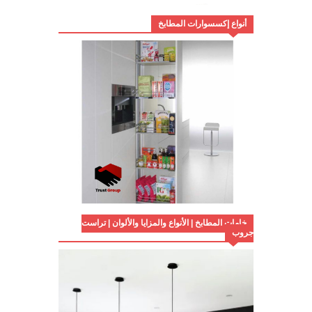
أنواع إكسسوارات المطابخ
خامات المطابخ | الأنواع والمزايا والألوان | تراست
جروب