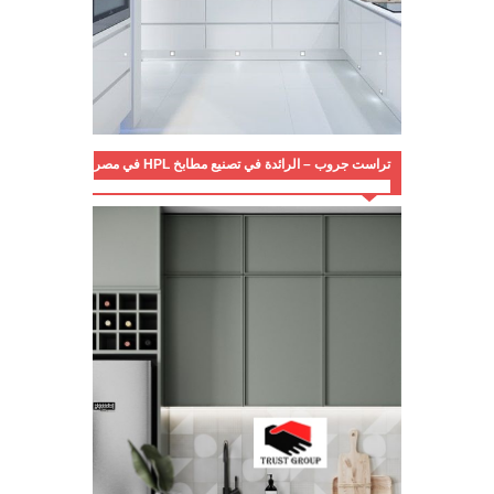
تراست جروب – الرائدة في تصنيع مطابخ HPL في مصر