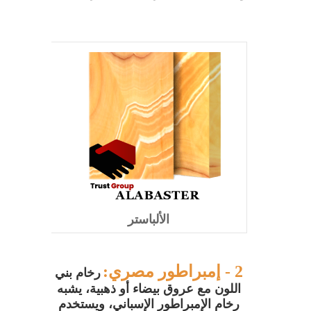
شركة تراست جروب للمطابخ والدريسنج
روم
مطابخ خشب HPL / جودة وأناقة تناسب
كل منزل
مطابخ خشب PVC / تصميمات عملية تدوم
مع شركة تراست جروب للمطابخ
والدريسنج روم
مطابخ HPL لامع / شركة تراست جروب
الألباستر
للمطابخ والدريسنج روم تقدم أفضل
الخامات
2 - إمبراطور مصري
:
رخام بني
اللون مع عروق بيضاء أو ذهبية، يشبه
مطبخ خشب اكريليك / تصميم فاخر يجمع
رخام الإمبراطور الإسباني، ويستخدم