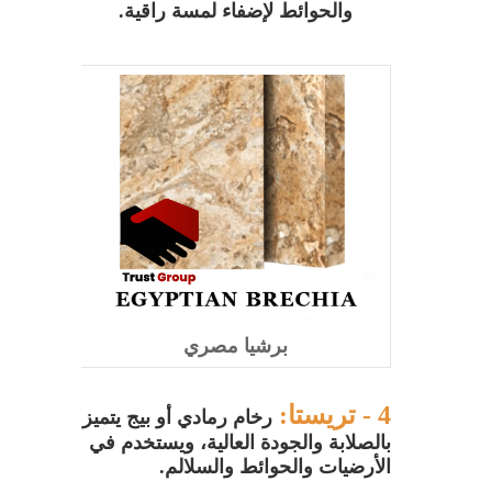
والحوائط لإضفاء لمسة راقية.
التصميمات
شركة مطابخ جلوس ماكس في المهندسين
/ بديلك الأفضل مع شركة تراست جروب
للمطابخ والدريسنج روم
مطبخ أرو ماسيف مقاوم للمياه / حماية
وجودة مع شركة تراست جروب للمطابخ
والدريسنج روم
برشيا مصري
مطابخ كلاسيك أرو ماسيف / فخامة تدوم
لسنوات
4 - تريستا:
رخام رمادي أو بيج يتميز
بالصلابة والجودة العالية، ويستخدم في
الأرضيات والحوائط والسلالم.